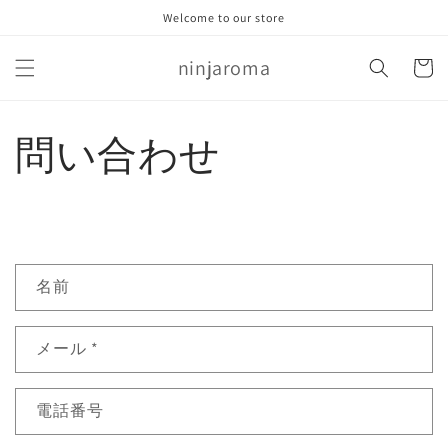
コンテ
Welcome to our store
ンツに
進む
カ
ninjaroma
ー
ト
問い合わせ
お
名前
問
い
メール
*
合
わ
せ
電話番号
フ