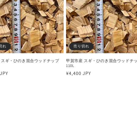
切れ
売り切れ
 スギ・ひのき混合ウッドチップ
甲賀市産 スギ・ひのき混合ウッドチ
110L
 JPY
通
¥4,400 JPY
常
価
格