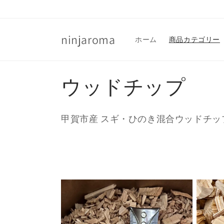
コンテ
ンツに
進む
ninjaroma
ホーム
商品カテゴリー
コ
ウッドチップ
レ
甲賀市産 スギ・ひのき混合ウッドチッ
ク
シ
ョ
ン