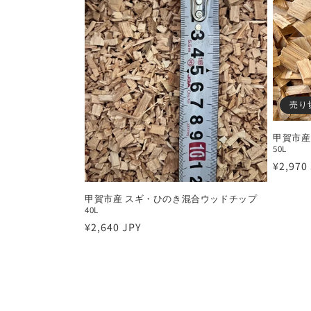
:
売り
甲賀市産
50L
通
¥2,970
常
価
甲賀市産 スギ・ひのき混合ウッドチップ
40L
格
通
¥2,640 JPY
常
価
格