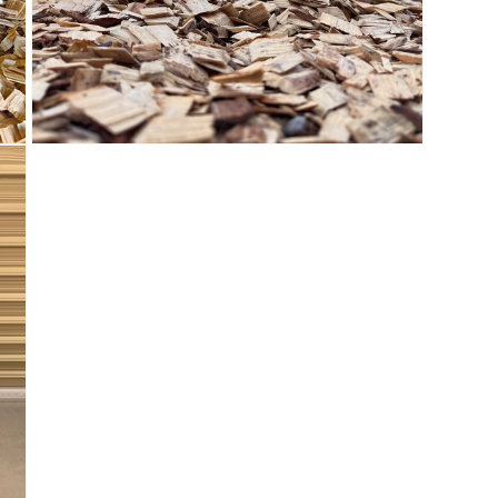
モ
ー
ダ
ル
で
メ
デ
ィ
ア
(3)
を
開
く