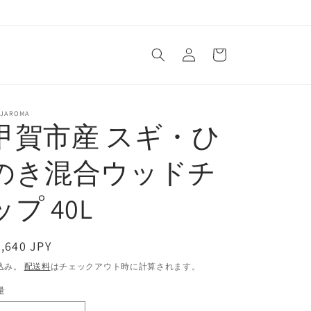
ロ
カ
グ
ー
イ
ト
ン
NJAROMA
甲賀市産 スギ・ひ
のき混合ウッドチ
ップ 40L
通
,640 JPY
常
込み。
配送料
はチェックアウト時に計算されます。
価
量
格