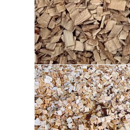
モ
ー
ダ
ル
で
メ
デ
ィ
ア
(1)
を
開
く