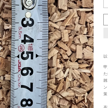
以
甲
た
雑
ン
策
高