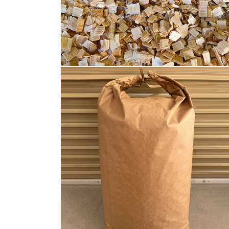
モ
ー
ダ
ル
で
メ
デ
ィ
ア
(2)
を
開
く