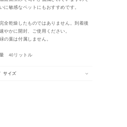
の
の
いに敏感なペットにもおすすめです。
数
数
量
量
を
を
完全乾燥したものではありません。到着後
減
増
速やかに開封、ご使用ください。
ら
や
緑の葉は付属しません。
す
す
量 40リットル
サイズ