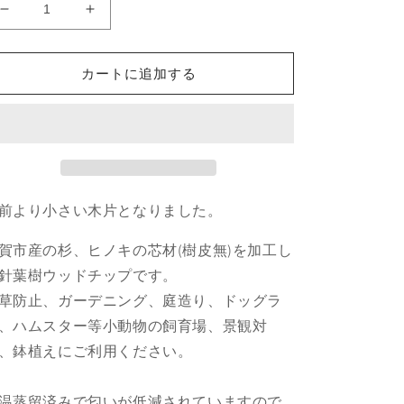
甲
甲
賀
賀
市
市
カートに追加する
産
産
ス
ス
ギ・
ギ・
ひ
ひ
の
の
き
き
前より小さい木片となりました。
混
混
合
合
賀市産の杉、ヒノキの芯材(樹皮無)を加工し
ウ
ウ
針葉樹ウッドチップです。
ッ
ッ
ド
ド
草防止、ガーデニング、庭造り、ドッグラ
チ
チ
、ハムスター等小動物の飼育場、景観対
ッ
ッ
、鉢植えにご利用ください。
プ
プ
40L
40L
温蒸留済みで匂いが低減されていますので