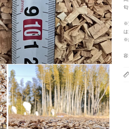
匂
※
は
※
容