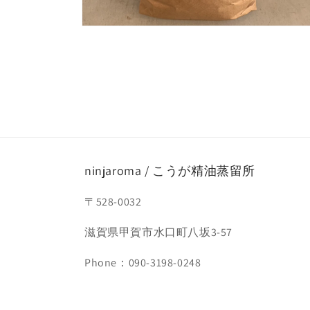
モ
ー
ダ
ル
で
メ
デ
ィ
ア
(4)
を
開
ninjaroma / こうが精油蒸留所
く
〒528-0032
滋賀県甲賀市水口町八坂3-57
Phone：090-3198-0248