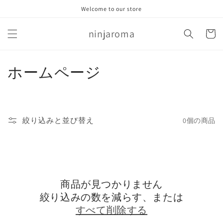
コンテ
Welcome to our store
ンツに
進む
カ
ninjaroma
ー
ト
コ
ホームページ
レ
ク
絞り込みと並び替え
0個の商品
シ
ョ
ン
商品が見つかりません
:
絞り込みの数を減らす、または
すべて削除する