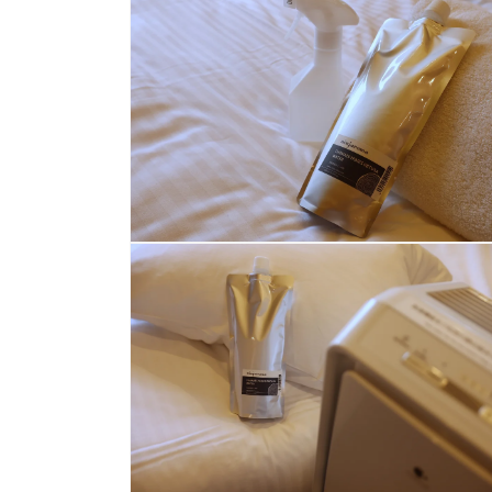
ー
ダ
ル
で
メ
デ
ィ
ア
(1)
を
開
く
モ
ー
ダ
ル
で
メ
デ
ィ
ア
(2)
を
開
く