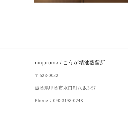
モ
ー
ダ
ル
で
メ
デ
ィ
ア
(4)
を
開
ninjaroma / こうが精油蒸留所
く
〒528-0032
滋賀県甲賀市水口町八坂3-57
Phone：090-3198-0248