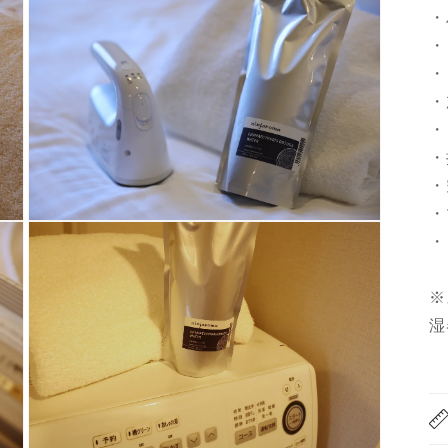
・
・
・
・
・
・
・
・
モ
・
ー
ダ
ル
※
で
メ
湿
デ
ィ
ア
(3)
を
開
く