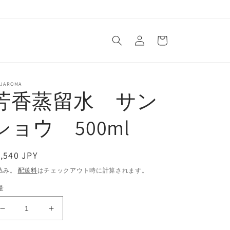
ロ
カ
グ
ー
イ
ト
ン
NJAROMA
芳香蒸留水 サン
ショウ 500ml
通
,540 JPY
常
込み。
配送料
はチェックアウト時に計算されます。
価
量
格
芳
芳
香
香