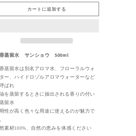
蒸
蒸
カートに追加する
留
留
水
水
サ
サ
ン
ン
シ
シ
ョ
ョ
香蒸留水 サンショウ 500ml
ウ
ウ
500ml
500ml
香蒸留水は別名アロマ水、フローラルウォ
の
の
ター、ハイドロゾルアロマウォーターなど
数
数
量
量
呼ばれ
を
を
油を蒸留するときに抽出される香りの付い
減
増
蒸留水
ら
や
用性が高く色々な用途に使えるのが魅力で
す
す
。
然素材100%、自然の恵みを体感ください