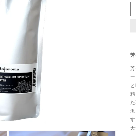
芳
芳
ー
と
精
た
汎
す
天